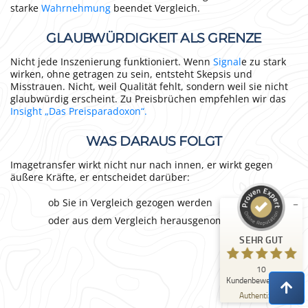
starke
Wahrnehmung
beendet Vergleich.
GLAUBWÜRDIGKEIT ALS GRENZE
Nicht jede Inszenierung funktioniert. Wenn
Signal
e zu stark
wirken, ohne getragen zu sein, entsteht Skepsis und
Misstrauen. Nicht, weil Qualität fehlt, sondern weil sie nicht
glaubwürdig erscheint. Zu Preisbrüchen empfehlen wir das
Insight „Das Preisparadoxon“.
Kundenbewertungen und Erfahrungen zu
Citylights Werbeagentur
WAS DARAUS FOLGT
SEHR GUT
%
100
Imagetransfer wirkt nicht nur nach innen, er wirkt gegen
äußere Kräfte, er entscheidet darüber:
Empfehlungen auf
ProvenExpert.com
5,00
/
5,00
ob Sie in Vergleich gezogen werden
oder aus dem Vergleich herausgenommen werde
10
SEHR GUT
Bewertungen auf ProvenExpert.com
10
Erfahren Sie mehr über dieses Bewertungssiegel
Kundenbewertungen
Profil ansehen
04.08.2026
Authentizität