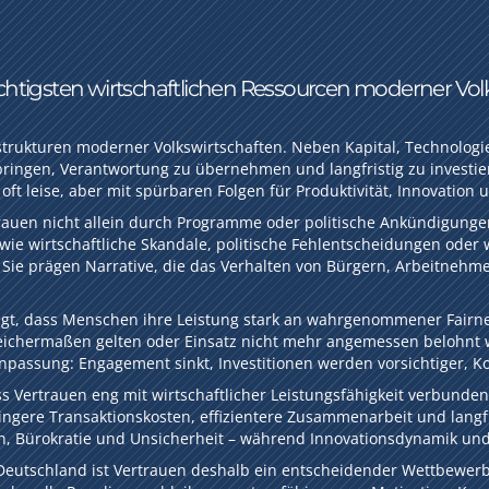
htigsten wirtschaftlichen Ressourcen moderner Volk
rastrukturen moderner Volkswirtschaften. Neben Kapital, Technolog
bringen, Verantwortung zu übernehmen und langfristig zu investie
 oft leise, aber mit spürbaren Folgen für Produktivität, Innovatio
rtrauen nicht allein durch Programme oder politische Ankündigunge
 wie wirtschaftliche Skandale, politische Fehlentscheidungen o
. Sie prägen Narrative, die das Verhalten von Bürgern, Arbeitneh
gt, dass Menschen ihre Leistung stark an wahrgenommener Fairne
gleichermaßen gelten oder Einsatz nicht mehr angemessen belohnt w
e Anpassung: Engagement sinkt, Investitionen werden vorsichtiger,
ss Vertrauen eng mit wirtschaftlicher Leistungsfähigkeit verbunden
ringere Transaktionskosten, effizientere Zusammenarbeit und lang
ten, Bürokratie und Unsicherheit – während Innovationsdynamik und
Deutschland ist Vertrauen deshalb ein entscheidender Wettbewerb