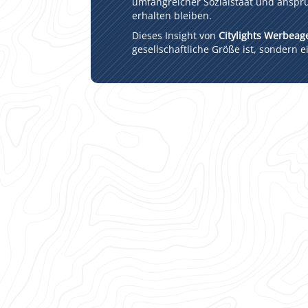
umfangreicher Sozialstaat und anspru
erhalten bleiben.
Dieses Insight von
Citylights Werbeag
gesellschaftliche Größe ist, sondern 