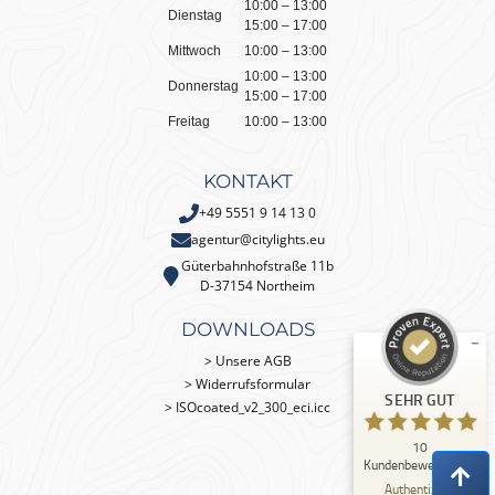
10:00 – 13:00
Dienstag
15:00 – 17:00
Mittwoch
10:00 – 13:00
10:00 – 13:00
Donnerstag
15:00 – 17:00
Freitag
10:00 – 13:00
KONTAKT
Kundenbewertungen und Erfahrungen zu
+49 5551 9 14 13 0
Citylights Werbeagentur
agentur@citylights.eu
Güterbahnhofstraße 11b
SEHR GUT
%
100
D-37154 Northeim
Empfehlungen auf
ProvenExpert.com
DOWNLOADS
5,00
/
5,00
> Unsere AGB
10
> Widerrufsformular
SEHR GUT
Bewertungen auf ProvenExpert.com
> ISOcoated_v2_300_eci.icc
10
Erfahren Sie mehr über dieses Bewertungssiegel
Kundenbewertungen
Profil ansehen
04.08.2026
Authentizität