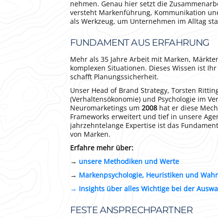
nehmen. Genau hier setzt die Zusammenarbei
versteht Markenführung, Kommunikation u
als Werkzeug, um Unternehmen im Alltag st
FUNDAMENT AUS ERFAHRUNG
Mehr als 35 Jahre Arbeit mit Marken, Märkte
komplexen Situationen. Dieses Wissen ist Ihr 
schafft Planungssicherheit.
Unser Head of Brand Strategy, Torsten Rittin
(Verhaltensökonomie) und Psychologie im Ver
Neuromarketings um
2008
hat er diese Mec
Frameworks erweitert und tief in unsere Age
jahrzehntelange Expertise ist das Fundament
von Marken.
Erfahre mehr über:
→
unsere Methodiken und Werte
→
Markenpsychologie, Heuristiken und Wa
→ Insights über alles Wichtige bei der Auswa
FESTE ANSPRECHPARTNER