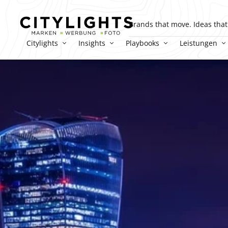
Brands that move. Ideas that 
Citylights
Insights
Playbooks
Leistungen