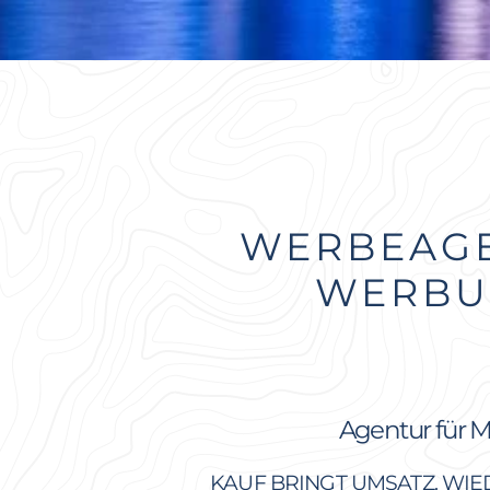
WERBEAGEN
WERBU
Agentur für M
KAUF BRINGT UMSATZ. WI