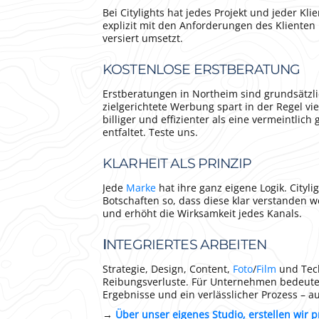
Bei Citylights hat jedes Projekt und jeder Kl
explizit mit den Anforderungen des Klienten 
versiert umsetzt.
KOSTENLOSE ERSTBERATUNG
Erstberatungen in Northeim sind grundsätzli
zielgerichtete Werbung spart in der Regel vi
billiger und effizienter als eine vermeintlich
entfaltet. Teste uns.
KLARHEIT ALS PRINZIP
Jede
Marke
hat ihre ganz eigene Logik. Cityli
Botschaften so, dass diese klar verstanden w
und erhöht die Wirksamkeit jedes Kanals.
I
NTEGRIERTES ARBEITEN
Strategie, Design, Content,
Foto
/
Film
und Tech
Reibungsverluste. Für Unternehmen bedeutet
Ergebnisse und ein verlässlicher Prozess – a
→
Über unser eigenes Studio, erstellen wir p